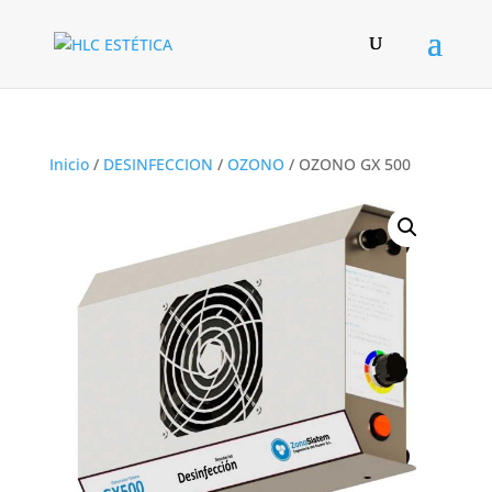
Inicio
/
DESINFECCION
/
OZONO
/ OZONO GX 500